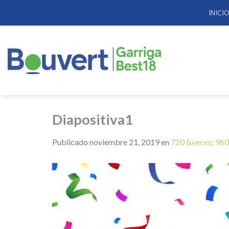
Skip
INICI
to
content
Diapositiva1
Publicado
noviembre 21, 2019
en
720 &veces; 960