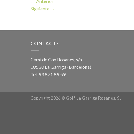
←
Anterior
Siguiente
→
CONTACTE
Camí de Can Rosanes, s/n
08530 La Garriga (Barcelona)
Tel. 93 871 89 59
Copyright 2026 ©
Golf La Garriga Rosanes, SL