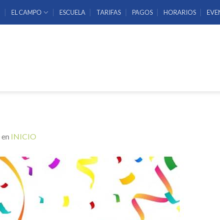
O
EL CAMPO
ESCUELA
TARIFAS
PAGOS
HORARIOS
EVE
en
INICIO