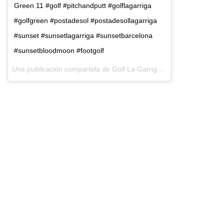
Green 11 #golf #pitchandputt #golflagarriga
#golfgreen #postadesol #postadesollagarriga
#sunset #sunsetlagarriga #sunsetbarcelona
#sunsetbloodmoon #footgolf
Una publicación compartida de
Golf La Garriga
(@golflagarriga) el