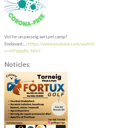
Vol fer un passeig aeri pel camp?
Endavant…:
https://www.youtube.com/watch?
v=HFtbhdN_NNY
Notícies: