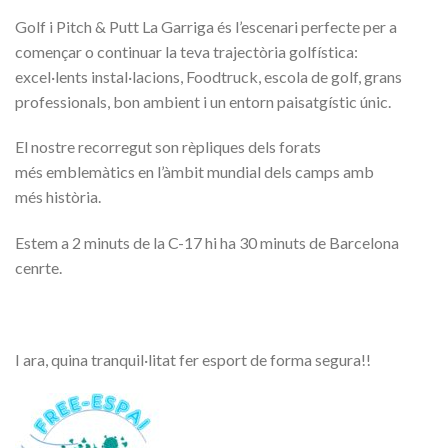
Golf i Pitch & Putt La Garriga és l’escenari perfecte per a
començar o continuar la teva trajectòria golfística:
excel·lents instal·lacions, Foodtruck, escola de golf, grans
professionals, bon ambient i un entorn paisatgístic únic.
El nostre recorregut son rèpliques dels forats
més emblemàtics en l’àmbit mundial dels camps amb
més història.
Estem a 2 minuts de la C-17 hi ha 30 minuts de Barcelona
cenrte.
I ara, quina tranquil·litat fer esport de forma segura!!