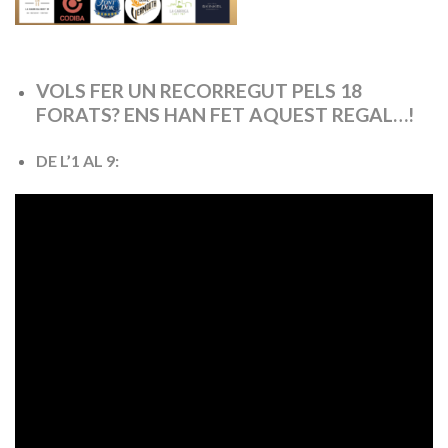
VOLS FER UN RECORREGUT PELS 18
FORATS? ENS HAN FET AQUEST REGAL…!
DE L’1 AL 9: