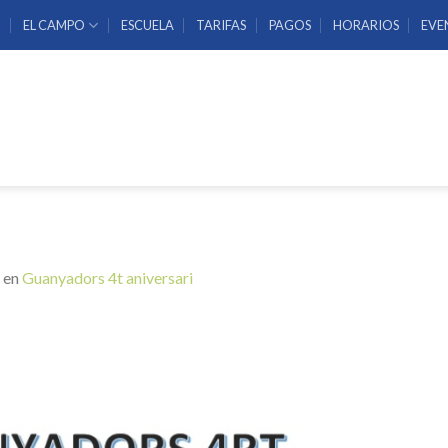
O
EL CAMPO
ESCUELA
TARIFAS
PAGOS
HORARIOS
EVE
en
Guanyadors 4t aniversari