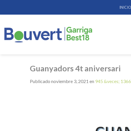
Skip
INICI
to
content
Guanyadors 4t aniversari
Publicado
noviembre 3, 2021
en
945 &veces; 1366